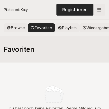
Registrieren
Pilates mit Katy
Browse
Favoriten
Playlists
Wiedergabe
Favoriten
Du hast noch keine Favoriten. Werde Mitglied, um