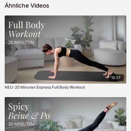
Ähnliche Videos
19:37
NEU: 20 Minuten Express Full Body Workout