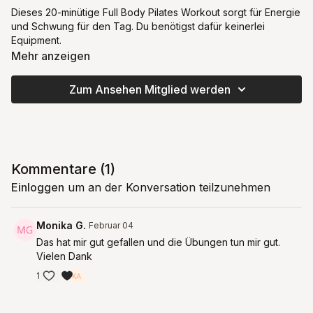
Dieses 20-minütige Full Body Pilates Workout sorgt für Energie
und Schwung für den Tag. Du benötigst dafür keinerlei
Equipment.
Mehr anzeigen
Zum Ansehen Mitglied werden
Kommentare (
1
)
Einloggen
um an der Konversation teilzunehmen
Monika G.
Februar 04
Das hat mir gut gefallen und die Übungen tun mir gut.
Vielen Dank
1