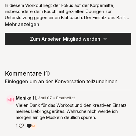
In diesem Workout liegt der Fokus auf der Körpermitte,
insbesondere dem Bauch, mit gezielten Übungen zur
Unterstützung gegen einen Blähbauch. Der Einsatz des Balls
intensiviert die Aktivierung der tiefen Bauchmuskulatur und
Mehr anzeigen
kann durch sanften Druck sowie mehr Durchblutung die
Verdauung positiv unterstützen.
Zum Ansehen Mitglied werden
Kommentare (
1
)
Einloggen
um an der Konversation teilzunehmen
Monika H.
April 07
• Bearbeitet
Vielen Dank für das Workout und den kreativen Einsatz
meines Lieblingsgerätes. Wahrscheinlich werde ich
morgen einige Muskeln deutlich spüren.
1