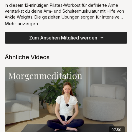
In diesem 12-minütigen Pilates-Workout für definierte Arme
verstärkst du deine Arm- und Schultermuskulatur mit Hilfe von
Ankle Weights. Die gezielten Übungen sorgen für intensive
Muskelanspannung und fördern die Definition in kürzester Zeit.
Mehr anzeigen
Zum Ansehen Mitglied werden
Ähnliche Videos
07:50