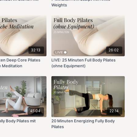
Weights
32:13
26:02
ten Deep Core Pilates
LIVE: 25 Minuten Full Body Pilates
e Meditation
(ohne Equipment)
45:04
22:14
ly Body Pilates mit
20 Minuten Energizing Fully Body
Pilates