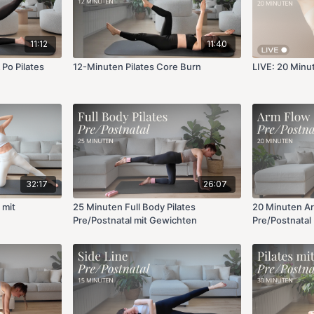
11:12
11:40
Po Pilates
12-Minuten Pilates Core Burn
LIVE: 20 Minut
32:17
26:07
 mit
25 Minuten Full Body Pilates
20 Minuten A
Pre/Postnatal mit Gewichten
Pre/Postnatal