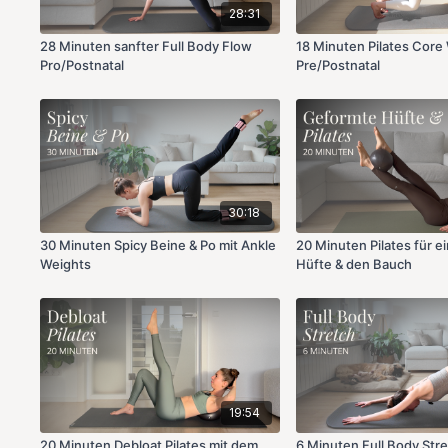
28:31
28 Minuten sanfter Full Body Flow
18 Minuten Pilates Core
Pro/Postnatal
Pre/Postnatal
30:18
30 Minuten Spicy Beine & Po mit Ankle
20 Minuten Pilates für e
Weights
Hüfte & den Bauch
19:54
20 Minuten Debloat Pilates mit dem
6 Minuten Full Body Stre