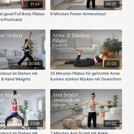
31:24
06:25
l good Full Body Pilates
6 Minuten Power Armworkout
re/Postnatal
20:04
25:03
rkout im Stehen mit
25 Minuten Pilates für geformte Arme
s & Hand Weights
& einen starken Rücken mit Gewichten
21:58
07:23
rkout im Stehen mit
7 Minuten Arm Sculpt mit Ankle