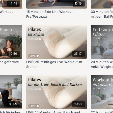
17:45
15:19
 Workout
15 Minuten Side Line Workout
30 Minuten fee
Pre/Postnatal
mit dem Ball P
19:59
25:17
ine geformte
LIVE: 25-minütiges Live-Workout im
20 Minuten Wo
Stehen
Ankle Weight
05:59
15:50
tch für jeden
LIVE: 15 Minuten Arme, Bauch und
22 Minuten Wo