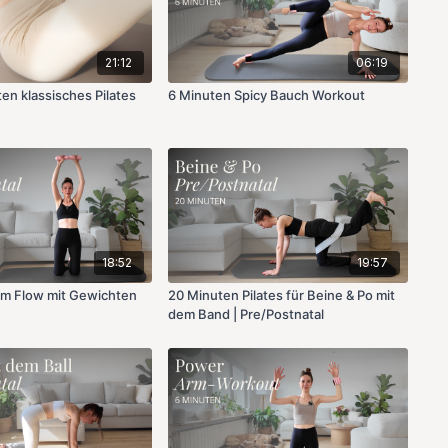
21:12
06:19
en klassisches Pilates
6 Minuten Spicy Bauch Workout
18:52
19:57
rm Flow mit Gewichten
20 Minuten Pilates für Beine & Po mit
dem Band | Pre/Postnatal