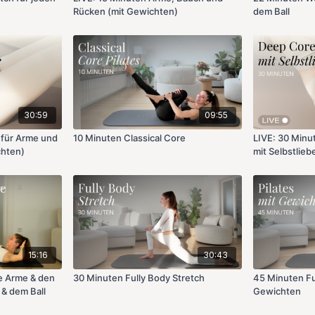
Rücken (mit Gewichten)
dem Ball
30:59
09:55
 für Arme und
10 Minuten Classical Core
LIVE: 30 Minu
chten)
mit Selbstlieb
15:16
30:43
ie Arme & den
30 Minuten Fully Body Stretch
45 Minuten Ful
& dem Ball
Gewichten