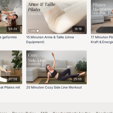
06:29
16:18
ne geformte
15 Minuten Arme & Taille (ohne
17 Minuten Pi
Equipment)
Kraft & Energi
32:58
25:05
at Pilates mit
25 Minuten Cozy Side Line Workout