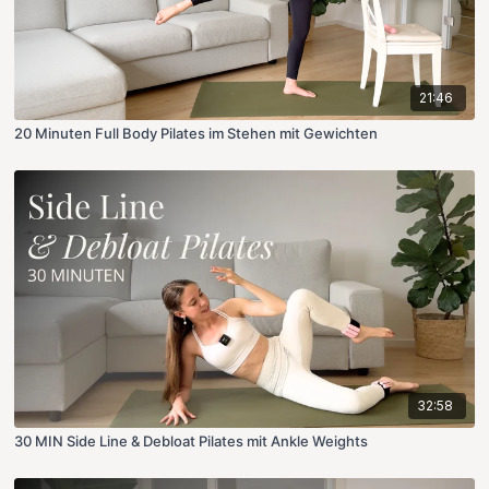
21:46
20 Minuten Full Body Pilates im Stehen mit Gewichten
32:58
30 MIN Side Line & Debloat Pilates mit Ankle Weights