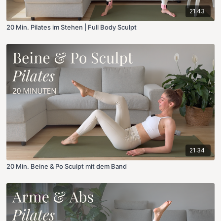
21:43
20 Min. Pilates im Stehen | Full Body Sculpt
21:34
20 Min. Beine & Po Sculpt mit dem Band