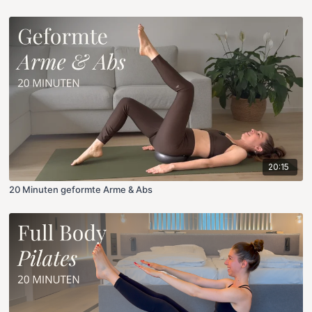
20:15
20 Minuten geformte Arme & Abs