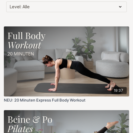
19:37
NEU: 20 Minuten Express Full Body Workout