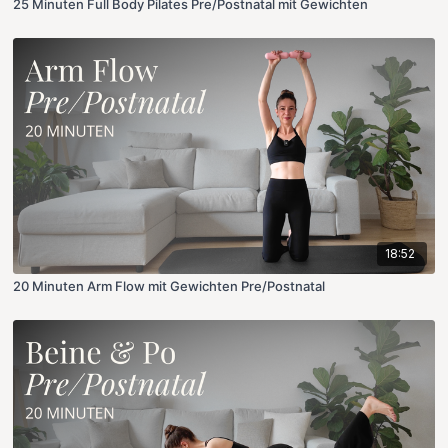
25 Minuten Full Body Pilates Pre/Postnatal mit Gewichten
18:52
20 Minuten Arm Flow mit Gewichten Pre/Postnatal