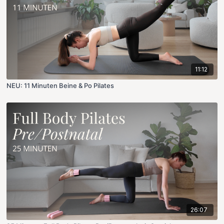
11:12
NEU: 11 Minuten Beine & Po Pilates
26:07