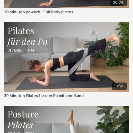
30:03
30 Minuten powerful Full Body Pilates
19:56
20 Minuten Pilates für den Po mit dem Band