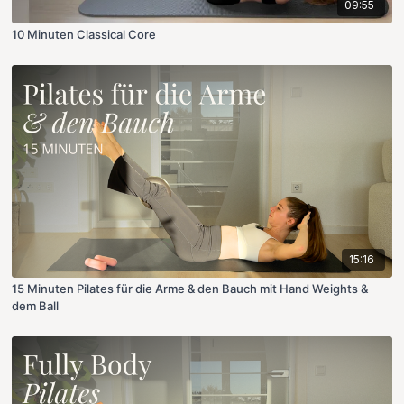
09:55
10 Minuten Classical Core
15:16
15 Minuten Pilates für die Arme & den Bauch mit Hand Weights &
dem Ball