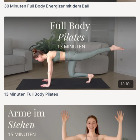
30 Minuten Full Body Energizer mit dem Ball
13:18
13 Minuten Full Body Pilates