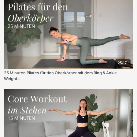
25:17
25 Minuten Pilates für den Oberkörper mit dem Ring & Ankle
Weights